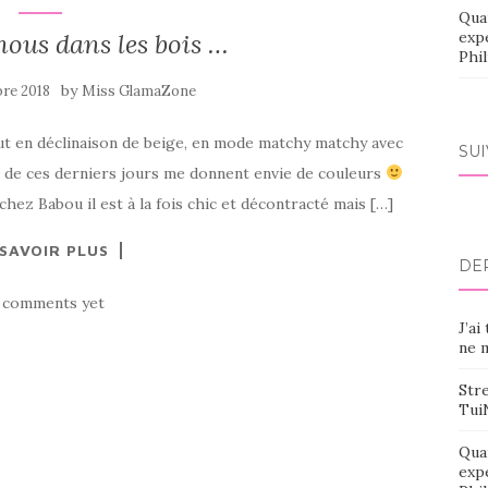
Qua
ous dans les bois …
exp
Phi
by
re 2018
Miss GlamaZone
out en déclinaison de beige, en mode matchy matchy avec
SU
s de ces derniers jours me donnent envie de couleurs
e chez Babou il est à la fois chic et décontracté mais […]
 SAVOIR PLUS
DE
 comments yet
J’ai
ne m
Stre
Tui
Qua
exp