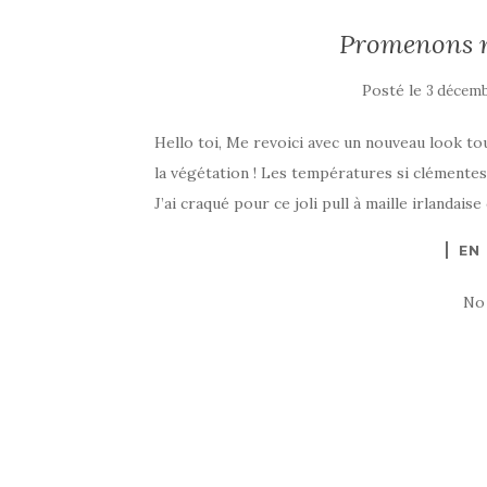
Promenons n
Posté le
3 décemb
Hello toi, Me revoici avec un nouveau look t
la végétation ! Les températures si clémente
J’ai craqué pour ce joli pull à maille irlandais
EN
No