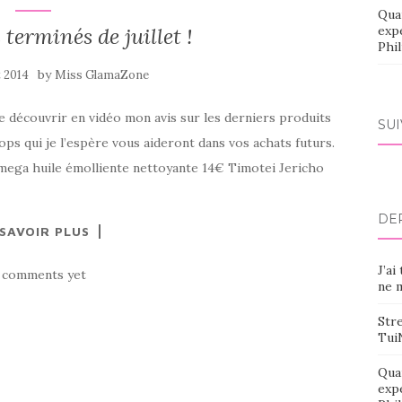
Qua
terminés de juillet !
exp
Phi
by
et 2014
Miss GlamaZone
de découvrir en vidéo mon avis sur les derniers produits
SU
lops qui je l’espère vous aideront dans vos achats futurs.
mega huile émolliente nettoyante 14€ Timotei Jericho
DE
 SAVOIR PLUS
J’ai
 comments yet
ne m
Stre
Tui
Qua
exp