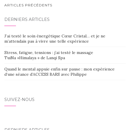
NAVIGATION
ARTICLES PRÉCÉDENTS
AU
DERNIERS ARTICLES
SEIN
DES
J’ai testé le soin énergétique Cœur Cristal… et je ne
ARTICLES
m’attendais pas à vivre une telle expérience
Stress, fatigue, tensions : j’ai testé le massage
TuiNa »Himalaya » de Lanqi Spa
Quand le mental appuie enfin sur pause : mon expérience
d’une séance d’ACCESS BARS avec Philippe
SUIVEZ-NOUS