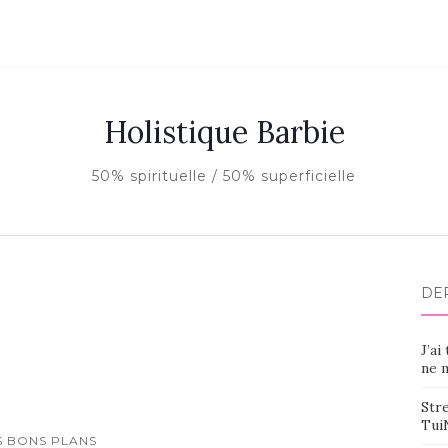
Holistique Barbie
50% spirituelle / 50% superficielle
DE
J’ai
ne m
Stre
Tui
S BONS PLANS