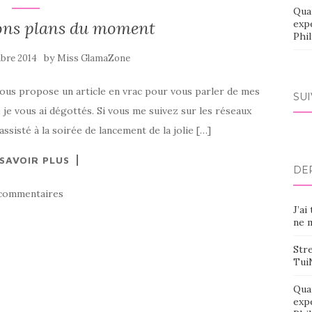
Qua
bons plans du moment
exp
Phi
by
bre 2014
Miss GlamaZone
e vous propose un article en vrac pour vous parler de mes
SU
je vous ai dégottés. Si vous me suivez sur les réseaux
ssisté à la soirée de lancement de la jolie […]
 SAVOIR PLUS
DE
commentaires
J’ai
ne m
Stre
Tui
Qua
exp