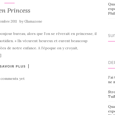
Qua
en Princess
exp
Phi
by
embre 2011
Glamazone
onjour bureau, alors que l’on se rêverait en princesse, il
SU
uotidien. « Ils vécurent heureux et eurent beaucoup
fées de notre enfance. A l’époque on y croyait,
]
DE
 SAVOIR PLUS
J’ai
 comments yet
ne m
Stre
Tui
Qua
exp