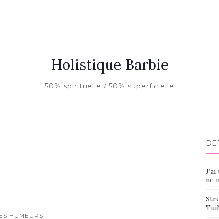
Holistique Barbie
50% spirituelle / 50% superficielle
DE
J’ai
ne m
Stre
Tui
ES HUMEURS