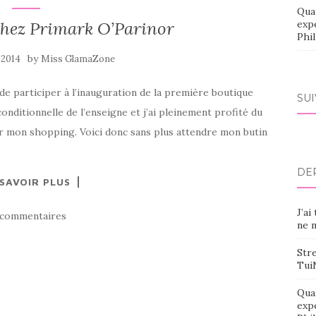
Qua
hez Primark O’Parinor
exp
Phi
by
l 2014
Miss GlamaZone
ce de participer à l’inauguration de la première boutique
SU
nconditionnelle de l’enseigne et j’ai pleinement profité du
ser mon shopping. Voici donc sans plus attendre mon butin
DE
 SAVOIR PLUS
J’ai
 commentaires
ne m
Stre
Tui
Qua
exp