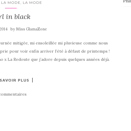
Phi
 LA MODE, LA MODE
rl in black
by
 2014
Miss GlamaZone
 journée mitigée, mi ensoleillée mi pluvieuse comme nous
ie pour voir enfin arriver l’été à défaut de printemps !
 x La Redoute que j’adore depuis quelques années déjà.
 SAVOIR PLUS
commentaires