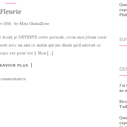
Qua
Fleurie
exp
Phi
by
er 2016
Miss GlamaZone
e froid, je DÉTESTE cette période, crois moi j’étais ravie
SU
ement avec un ami ce matin qui me disait qu’il adorait ce
cace est pour toi !). Non […]
 SAVOIR PLUS
DE
commentaires
J’ai
ne m
Stre
Tui
Qua
exp