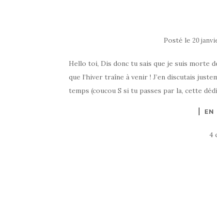
Posté le
20 janvi
Hello toi, Dis donc tu sais que je suis morte d
que l’hiver traîne à venir ! J’en discutais just
temps (coucou S si tu passes par la, cette dédi
EN
4 