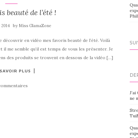
Qua
s beauté de l’été !
exp
Phi
by
et 2014
Miss GlamaZone
e découvrir en vidéo mes favoris beauté de l’été. Voilà
SU
t il me semble qu’il est temps de vous les présenter. Je
liens des produits se trouvent en dessous de la vidéo […]
 SAVOIR PLUS
DE
commentaires
J’ai
ne m
Stre
Tui
Qua
exp