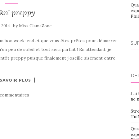
Qua
kn’ preppy
exp
Phi
by
l 2014
Miss GlamaZone
sé un bon week-end et que vous êtes prêtes pour démarrer
SU
’un peu de soleil et tout sera parfait ! En attendant, je
ntôt preppy puisque finalement j’oscille aisément entre
DE
 SAVOIR PLUS
J’ai
 commentaires
ne m
Stre
Tui
Qua
exp