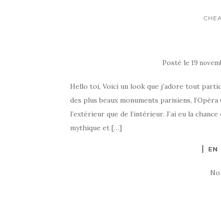
CHEA
Posté le
19 novem
Hello toi, Voici un look que j’adore tout part
des plus beaux monuments parisiens, l’Opéra G
l’extérieur que de l’intérieur. J’ai eu la chanc
mythique et […]
EN
No