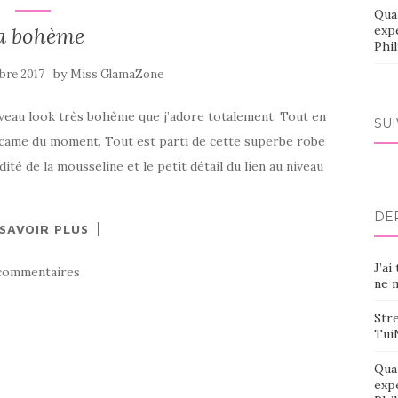
Qua
a bohème
exp
Phi
by
bre 2017
Miss GlamaZone
uveau look très bohème que j’adore totalement. Tout en
SU
a came du moment. Tout est parti de cette superbe robe
idité de la mousseline et le petit détail du lien au niveau
DE
 SAVOIR PLUS
J’ai
commentaires
ne m
Stre
Tui
Qua
exp