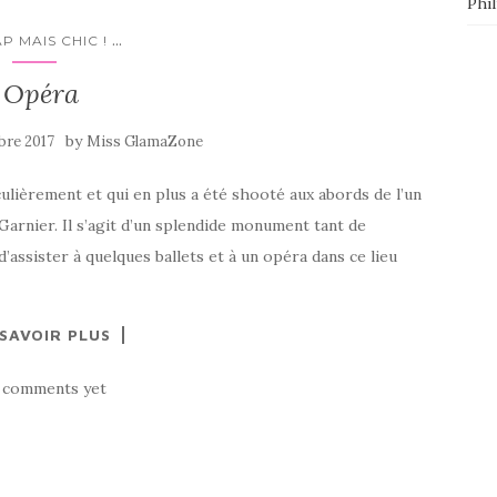
Phi
...
P MAIS CHIC !
Opéra
by
bre 2017
Miss GlamaZone
iculièrement et qui en plus a été shooté aux abords de l’un
arnier. Il s’agit d’un splendide monument tant de
e d’assister à quelques ballets et à un opéra dans ce lieu
 SAVOIR PLUS
 comments yet