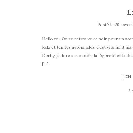
L
Posté le
20 novem
Hello toi, On se retrouve ce soir pour un no
kaki et teintes automnales, c’est vraiment m
Derhy, j’adore ses motifs, la légèreté et la flu
[…]
EN
2 