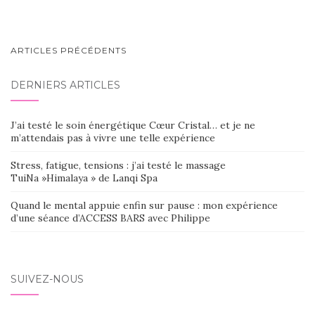
NAVIGATION
ARTICLES PRÉCÉDENTS
AU
DERNIERS ARTICLES
SEIN
DES
J’ai testé le soin énergétique Cœur Cristal… et je ne
ARTICLES
m’attendais pas à vivre une telle expérience
Stress, fatigue, tensions : j’ai testé le massage
TuiNa »Himalaya » de Lanqi Spa
Quand le mental appuie enfin sur pause : mon expérience
d’une séance d’ACCESS BARS avec Philippe
SUIVEZ-NOUS