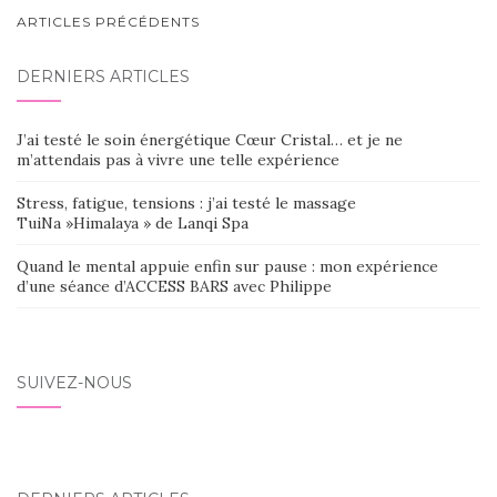
NAVIGATION
ARTICLES PRÉCÉDENTS
AU
DERNIERS ARTICLES
SEIN
DES
J’ai testé le soin énergétique Cœur Cristal… et je ne
ARTICLES
m’attendais pas à vivre une telle expérience
Stress, fatigue, tensions : j’ai testé le massage
TuiNa »Himalaya » de Lanqi Spa
Quand le mental appuie enfin sur pause : mon expérience
d’une séance d’ACCESS BARS avec Philippe
SUIVEZ-NOUS