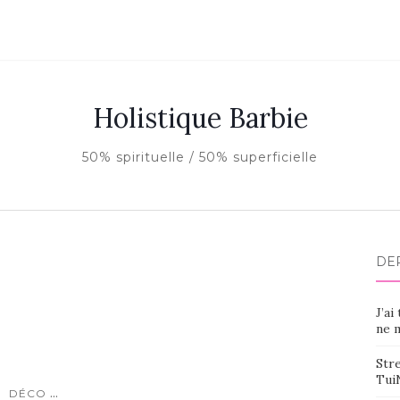
Holistique Barbie
50% spirituelle / 50% superficielle
DE
J’ai
ne m
Stre
Tui
...
DÉCO