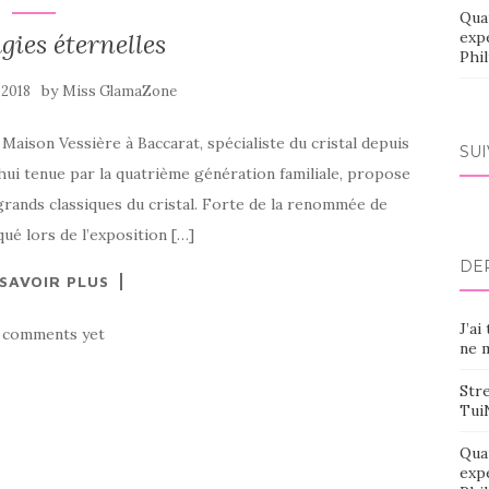
Qua
gies éternelles
exp
Phi
by
n 2018
Miss GlamaZone
 Maison Vessière à Baccarat, spécialiste du cristal depuis
SU
’hui tenue par la quatrième génération familiale, propose
grands classiques du cristal. Forte de la renommée de
ué lors de l’exposition […]
DE
 SAVOIR PLUS
J’ai
 comments yet
ne m
Stre
Tui
Qua
exp