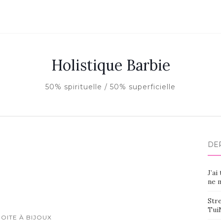
Holistique Barbie
50% spirituelle / 50% superficielle
DE
J’ai
ne m
Stre
Tui
BOITE À BIJOUX