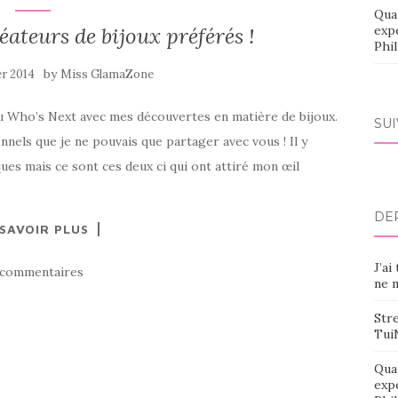
Qua
éateurs de bijoux préférés !
exp
Phi
by
er 2014
Miss GlamaZone
e du Who’s Next avec mes découvertes en matière de bijoux.
SU
onnels que je ne pouvais que partager avec vous ! Il y
es mais ce sont ces deux ci qui ont attiré mon œil
DE
 SAVOIR PLUS
J’ai
 commentaires
ne m
Stre
Tui
Qua
exp