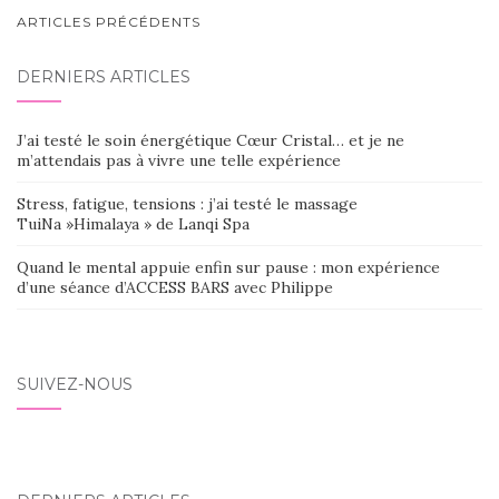
NAVIGATION
ARTICLES PRÉCÉDENTS
AU
DERNIERS ARTICLES
SEIN
DES
J’ai testé le soin énergétique Cœur Cristal… et je ne
ARTICLES
m’attendais pas à vivre une telle expérience
Stress, fatigue, tensions : j’ai testé le massage
TuiNa »Himalaya » de Lanqi Spa
Quand le mental appuie enfin sur pause : mon expérience
d’une séance d’ACCESS BARS avec Philippe
SUIVEZ-NOUS