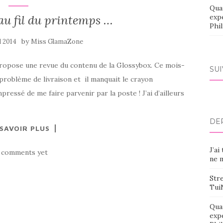
Qua
au fil du printemps …
exp
Phi
by
l 2014
Miss GlamaZone
propose une revue du contenu de la Glossybox. Ce mois-
SU
 problème de livraison et il manquait le crayon
essé de me faire parvenir par la poste ! J’ai d’ailleurs
DE
 SAVOIR PLUS
J’ai
 comments yet
ne m
Stre
Tui
Qua
exp