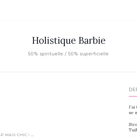
Holistique Barbie
50% spirituelle / 50% superficielle
DE
J’ai
ne m
Stre
Tui
...
P MAIS CHIC !