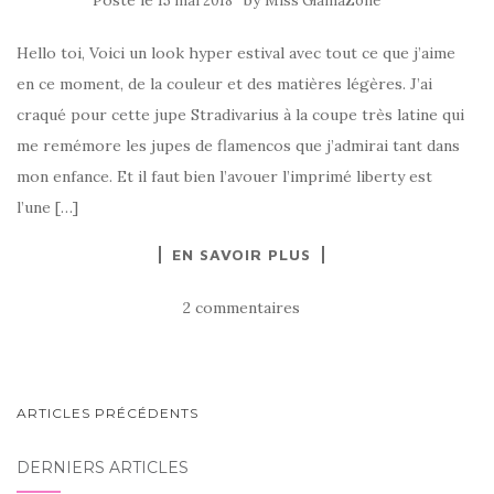
Posté le
by
15 mai 2018
Miss GlamaZone
Hello toi, Voici un look hyper estival avec tout ce que j’aime
en ce moment, de la couleur et des matières légères. J’ai
craqué pour cette jupe Stradivarius à la coupe très latine qui
me remémore les jupes de flamencos que j’admirai tant dans
mon enfance. Et il faut bien l’avouer l’imprimé liberty est
l’une […]
EN SAVOIR PLUS
2 commentaires
NAVIGATION
ARTICLES PRÉCÉDENTS
AU
DERNIERS ARTICLES
SEIN