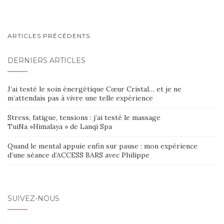
NAVIGATION
ARTICLES PRÉCÉDENTS
AU
DERNIERS ARTICLES
SEIN
DES
J’ai testé le soin énergétique Cœur Cristal… et je ne
ARTICLES
m’attendais pas à vivre une telle expérience
Stress, fatigue, tensions : j’ai testé le massage
TuiNa »Himalaya » de Lanqi Spa
Quand le mental appuie enfin sur pause : mon expérience
d’une séance d’ACCESS BARS avec Philippe
SUIVEZ-NOUS