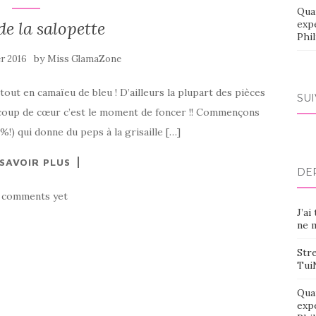
Qua
de la salopette
exp
Phi
by
er 2016
Miss GlamaZone
tout en camaïeu de bleu ! D’ailleurs la plupart des pièces
SU
 coup de cœur c’est le moment de foncer !! Commençons
!) qui donne du peps à la grisaille […]
 SAVOIR PLUS
DE
 comments yet
J’ai
ne m
Stre
Tui
Qua
exp