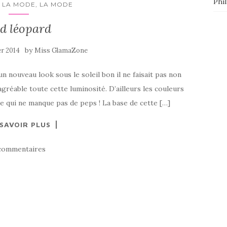
Phi
 LA MODE, LA MODE
d léopard
by
er 2014
Miss GlamaZone
un nouveau look sous le soleil bon il ne faisait pas non
réable toute cette luminosité. D’ailleurs les couleurs
e qui ne manque pas de peps ! La base de cette […]
 SAVOIR PLUS
commentaires