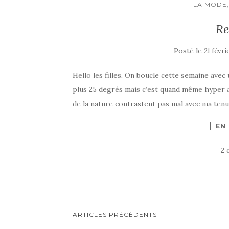
LA MODE,
Re
Posté le
21 févri
Hello les filles, On boucle cette semaine avec 
plus 25 degrés mais c’est quand même hyper ag
de la nature contrastent pas mal avec ma tenu
EN
2 
NAVIGATION
ARTICLES PRÉCÉDENTS