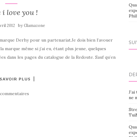
Qua
 i love you !
exp
Phi
by
vril 2012
Glamazone
a marque Derhy pour un partenariat.Je dois bien l’avouer
SU
la marque même si j’ai eu, étant plus jeune, quelques
s dans les pages du catalogue de la Redoute. Sauf qu’en
DE
 SAVOIR PLUS
J’ai
 commentaires
ne m
Stre
Tui
Qua
exp