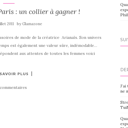
Qua
aris : un collier à gagner !
exp
Phi
by
illet 2011
Glamazone
essoires de mode de la créatrice Arianaïs. Son univers
SU
 temps est également une valeur sûre, indémodable…
 répondent aux attentes de toutes les femmes voici
DE
 SAVOIR PLUS
J’ai
 commentaires
ne m
Stre
Tui
Qua
exp