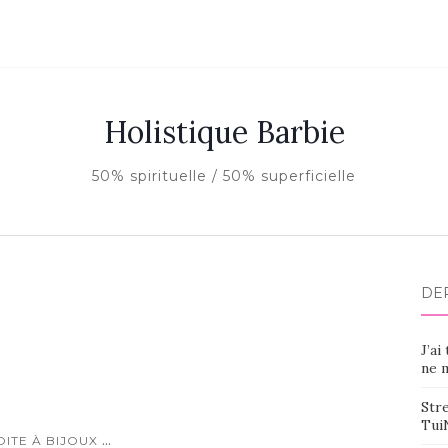
Holistique Barbie
50% spirituelle / 50% superficielle
DE
J’ai
ne m
Stre
Tui
...
OITE À BIJOUX