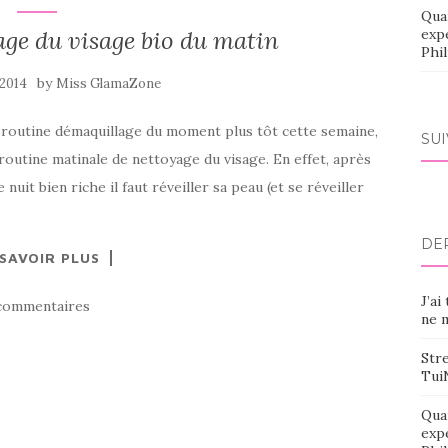
Qua
ge du visage bio du matin
exp
Phi
by
 2014
Miss GlamaZone
a routine démaquillage du moment plus tôt cette semaine,
SU
outine matinale de nettoyage du visage. En effet, après
it bien riche il faut réveiller sa peau (et se réveiller
DE
 SAVOIR PLUS
J’ai
commentaires
ne m
Stre
Tui
Qua
exp