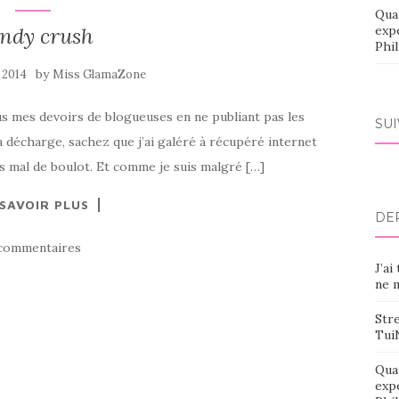
Qua
ndy crush
exp
Phi
by
 2014
Miss GlamaZone
 tous mes devoirs de blogueuses en ne publiant pas les
SU
a décharge, sachez que j’ai galéré à récupéré internet
pas mal de boulot. Et comme je suis malgré […]
 SAVOIR PLUS
DE
commentaires
J’ai
ne m
Stre
Tui
Qua
exp