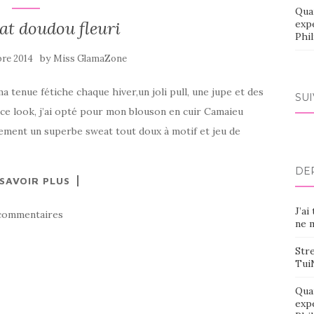
Qua
t doudou fleuri
exp
Phi
by
re 2014
Miss GlamaZone
ma tenue fétiche chaque hiver,un joli pull, une jupe et des
SU
 ce look, j’ai opté pour mon blouson en cuir Camaieu
lement un superbe sweat tout doux à motif et jeu de
DE
 SAVOIR PLUS
J’ai
commentaires
ne m
Stre
Tui
Qua
exp