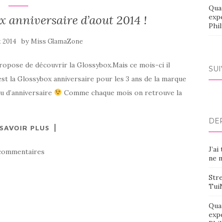
Qua
x anniversaire d’aout 2014 !
exp
Phi
by
t 2014
Miss GlamaZone
ropose de découvrir la Glossybox.Mais ce mois-ci il
SU
est la Glossybox anniversaire pour les 3 ans de la marque
au d’anniversaire
Comme chaque mois on retrouve la
DE
 SAVOIR PLUS
J’ai
commentaires
ne m
Stre
Tui
Qua
exp