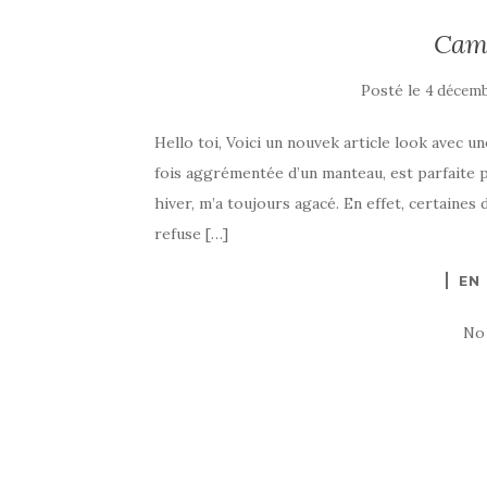
Came
Posté le
4 décemb
Hello toi, Voici un nouvek article look avec u
fois aggrémentée d’un manteau, est parfaite p
hiver, m’a toujours agacé. En effet, certaines
refuse […]
EN
No