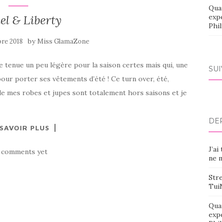
Qua
l & Liberty
exp
Phi
by
re 2018
Miss GlamaZone
ne tenue un peu légère pour la saison certes mais qui, une
SU
our porter ses vêtements d’été ! Ce turn over, été,
 de mes robes et jupes sont totalement hors saisons et je
DE
 SAVOIR PLUS
J’ai
 comments yet
ne m
Stre
Tui
Qua
exp