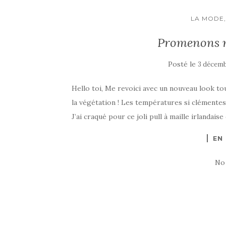
LA MODE,
Promenons n
Posté le
3 décemb
Hello toi, Me revoici avec un nouveau look t
la végétation ! Les températures si clémente
J’ai craqué pour ce joli pull à maille irlandais
EN
No