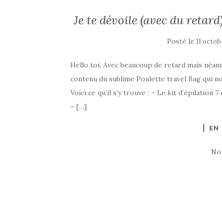
Je te dévoile (avec du retard
Posté le
11 octob
Hello toi, Avec beaucoup de retard mais néan
contenu du sublime Poulette travel Bag qui nou
Voici ce qu’il s’y trouve : – Le kit d’épilatio
– […]
EN
No