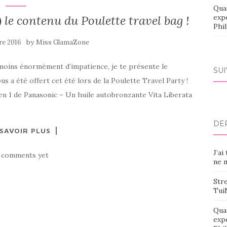
Qua
) le contenu du Poulette travel bag !
exp
Phi
by
re 2016
Miss GlamaZone
moins énormément d’impatience, je te présente le
SU
s a été offert cet été lors de la Poulette Travel Party !
n 7 en 1 de Panasonic – Un huile autobronzante Vita Liberata
DE
 SAVOIR PLUS
J’ai
 comments yet
ne m
Stre
Tui
Qua
exp