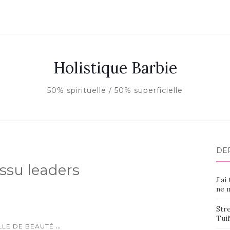
Holistique Barbie
50% spirituelle / 50% superficielle
DE
ssu leaders
J’ai
ne m
Stre
Tui
...
LLE DE BEAUTÉ