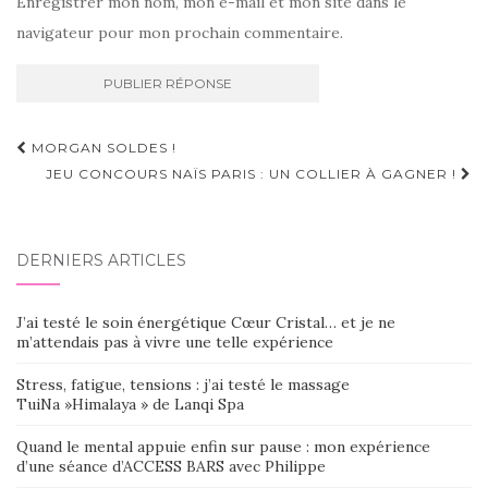
Enregistrer mon nom, mon e-mail et mon site dans le
navigateur pour mon prochain commentaire.
Navigation
MORGAN SOLDES !
d'article
JEU CONCOURS NAÏS PARIS : UN COLLIER À GAGNER !
DERNIERS ARTICLES
J’ai testé le soin énergétique Cœur Cristal… et je ne
m’attendais pas à vivre une telle expérience
Stress, fatigue, tensions : j’ai testé le massage
TuiNa »Himalaya » de Lanqi Spa
Quand le mental appuie enfin sur pause : mon expérience
d’une séance d’ACCESS BARS avec Philippe