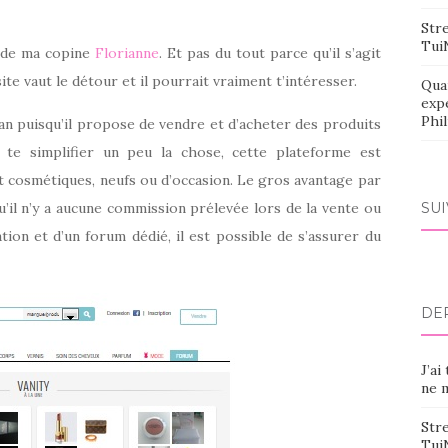
Stre
Tui
e de ma copine
Florianne
. Et pas du tout parce qu’il s’agit
e vaut le détour et il pourrait vraiment t’intéresser.
Qua
exp
Phi
an puisqu’il propose de vendre et d’acheter des produits
te simplifier un peu la chose, cette plateforme est
 cosmétiques, neufs ou d’occasion. Le gros avantage par
qu’il n’y a aucune commission prélevée lors de la vente ou
SU
tion et d’un forum dédié, il est possible de s’assurer du
DE
J’ai
ne m
Stre
Tui