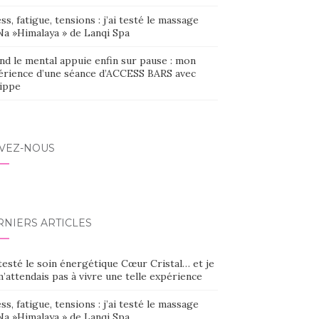
ss, fatigue, tensions : j’ai testé le massage
Na »Himalaya » de Lanqi Spa
nd le mental appuie enfin sur pause : mon
érience d’une séance d’ACCESS BARS avec
lippe
IVEZ-NOUS
RNIERS ARTICLES
 testé le soin énergétique Cœur Cristal… et je
’attendais pas à vivre une telle expérience
ss, fatigue, tensions : j’ai testé le massage
Na »Himalaya » de Lanqi Spa