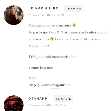
LE MAG À LIRE
RÉPONDRE
12 novembre 2012 at 6 h 39 min
Merciiii pour ce concours
Je participe hein !!! Moi, j’aime particulièrement
le Portofino
Les 2 pages sont likées avec Le
Mag à Lire !!
Très joli look mademoiselle !!
Bonne journée,
Mag
http://www.lemagalire.fr
DJAHANN
RÉPONDRE
12 novembre 2012 at 7 h 20 min