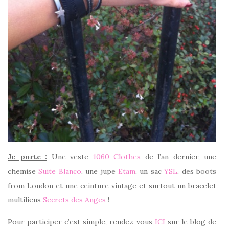
Je porte :
Une veste
1060 Clothes
de l’an dernier, une
chemise
Suite Blanco
, une jupe
Etam
, un sac
YSL
, des boots
from London et une ceinture vintage et surtout un bracelet
multiliens
Secrets des Anges
!
Pour participer c’est simple, rendez vous
ICI
sur le blog de