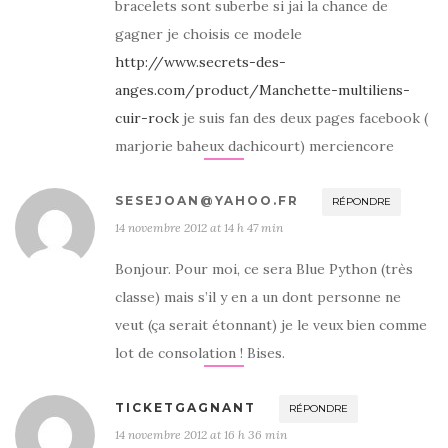
bracelets sont suberbe si jai la chance de
gagner je choisis ce modele
http://www.secrets-des-
anges.com/product/Manchette-multiliens-
cuir-rock
je suis fan des deux pages facebook (
marjorie baheux dachicourt) merciencore
SESEJOAN@YAHOO.FR
RÉPONDRE
14 novembre 2012 at 14 h 47 min
Bonjour. Pour moi, ce sera Blue Python (très
classe) mais s’il y en a un dont personne ne
veut (ça serait étonnant) je le veux bien comme
lot de consolation ! Bises.
TICKETGAGNANT
RÉPONDRE
14 novembre 2012 at 16 h 36 min