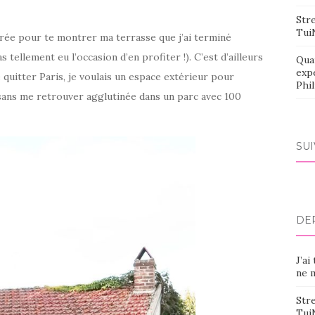
Stre
Tui
érée pour te montrer ma terrasse que j’ai terminé
 tellement eu l’occasion d’en profiter !). C’est d’ailleurs
Qua
exp
e quitter Paris, je voulais un espace extérieur pour
Phi
 sans me retrouver agglutinée dans un parc avec 100
SU
DE
J’ai
ne m
Stre
Tui