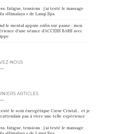
ss, fatigue, tensions : j’ai testé le massage
Na »Himalaya » de Lanqi Spa
nd le mental appuie enfin sur pause : mon
érience d’une séance d’ACCESS BARS avec
lippe
IVEZ-NOUS
RNIERS ARTICLES
 testé le soin énergétique Cœur Cristal… et je
’attendais pas à vivre une telle expérience
ss, fatigue, tensions : j’ai testé le massage
Na »Himalaya » de Lanqi Spa