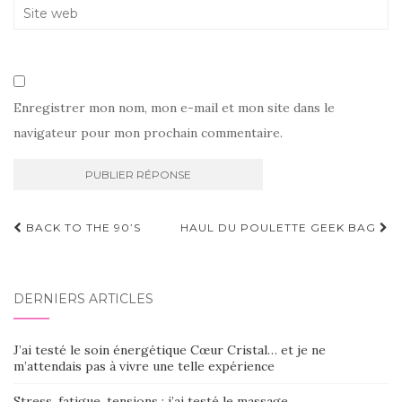
Enregistrer mon nom, mon e-mail et mon site dans le
navigateur pour mon prochain commentaire.
Navigation
BACK TO THE 90’S
HAUL DU POULETTE GEEK BAG
d'article
DERNIERS ARTICLES
J’ai testé le soin énergétique Cœur Cristal… et je ne
m’attendais pas à vivre une telle expérience
Stress, fatigue, tensions : j’ai testé le massage