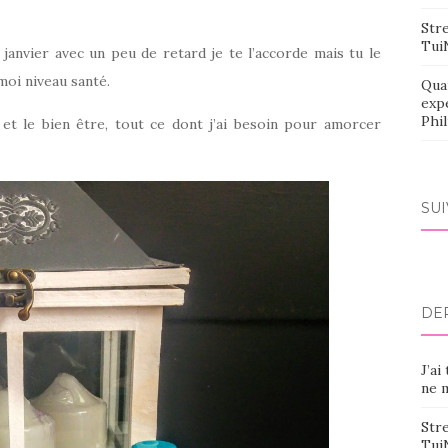
Stre
Tui
janvier avec un peu de retard je te l’accorde mais tu le
moi niveau santé.
Qua
exp
Phi
 et le bien être, tout ce dont j’ai besoin pour amorcer
SU
DE
J’ai
ne m
Stre
Tui