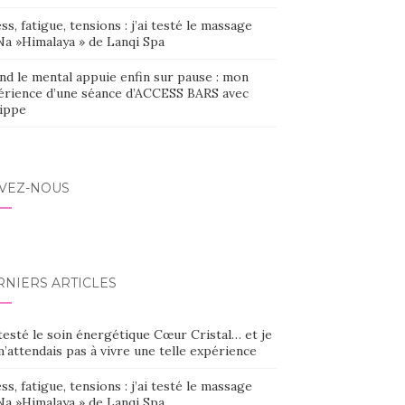
ss, fatigue, tensions : j’ai testé le massage
Na »Himalaya » de Lanqi Spa
nd le mental appuie enfin sur pause : mon
érience d’une séance d’ACCESS BARS avec
lippe
IVEZ-NOUS
RNIERS ARTICLES
 testé le soin énergétique Cœur Cristal… et je
’attendais pas à vivre une telle expérience
ss, fatigue, tensions : j’ai testé le massage
Na »Himalaya » de Lanqi Spa