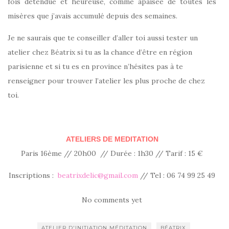
fois détendue et heureuse, comme apaisée de toutes les
misères que j’avais accumulé depuis des semaines.
Je ne saurais que te conseiller d’aller toi aussi tester un
atelier chez Béatrix si tu as la chance d’être en région
parisienne et si tu es en province n’hésites pas à te
renseigner pour trouver l’atelier les plus proche de chez
toi.
ATELIERS DE MEDITATION
Paris 16ème // 20h00 // Durée : 1h30 // Tarif : 15 €
Inscriptions :
beatrixdelic@gmail.com
// Tel : 06 74 99 25 49
No comments yet
ATELIER D'INITIATION MÉDITATION
BÉATRIX