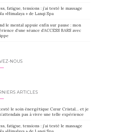
ss, fatigue, tensions : j’ai testé le massage
Na »Himalaya » de Lanqi Spa
nd le mental appuie enfin sur pause : mon
érience d’une séance d’ACCESS BARS avec
lippe
IVEZ-NOUS
RNIERS ARTICLES
 testé le soin énergétique Cœur Cristal… et je
’attendais pas à vivre une telle expérience
ss, fatigue, tensions : j’ai testé le massage
Na »Himalaya » de Lanqi Spa