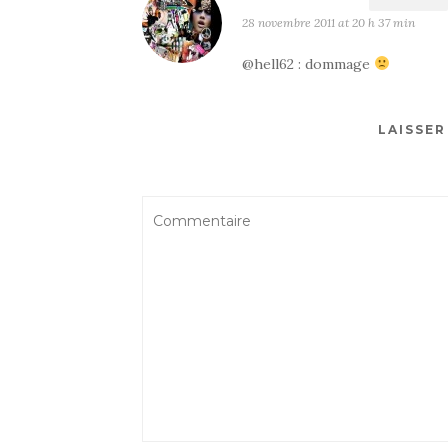
28 novembre 2011 at 20 h 37 min
@hell62 : dommage
LAISSE