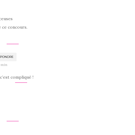
nceuses
e ce concours.
ÉPONDRE
9 min
c’est compliqué !