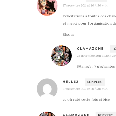
27 novembre 2011 at 20 h 30 min
Félicitations a toutes ces cha
et merci pour l’organisation d
BIsous
GLAMAZONE
R
28 novembre 2011 at 20 h 3
@tanagr : 7 gagnantes 
HELL62
RÉPONDRE
27 novembre 2011 at 20 h 36 min
cc oh raté cette fois ci bise
GLAMAZONE
RÉPONDRE