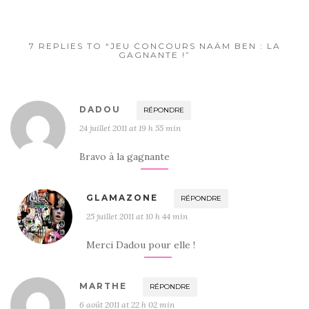
7 REPLIES TO “JEU CONCOURS NAÄM BEN : LA
GAGNANTE !”
DADOU
RÉPONDRE
24 juillet 2011 at 19 h 55 min
Bravo à la gagnante
GLAMAZONE
RÉPONDRE
25 juillet 2011 at 10 h 44 min
Merci Dadou pour elle !
MARTHE
RÉPONDRE
6 août 2011 at 22 h 02 min