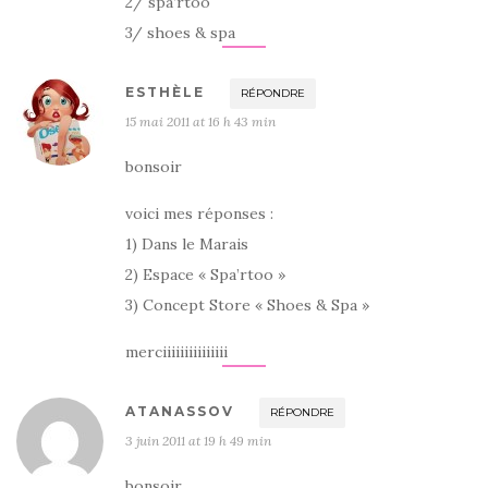
2/ spa’rtoo
3/ shoes & spa
ESTHÈLE
RÉPONDRE
15 mai 2011 at 16 h 43 min
bonsoir
voici mes réponses :
1) Dans le Marais
2) Espace « Spa’rtoo »
3) Concept Store « Shoes & Spa »
merciiiiiiiiiiiiiii
ATANASSOV
RÉPONDRE
3 juin 2011 at 19 h 49 min
bonsoir