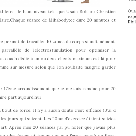
Qua
hlètes de haut niveau tels que Usain Bolt ou Christine
exp
ulaire.Chaque séance de Mihabodytec dure 20 minutes et
Phi
ique permet de travailler 10 zones du corps simultanément.
parrallèle de l’électrostimulation pour optimiser la
un coach dédié à un ou deux clients maximum est là pour
ramme sur mesure selon que l’on souhaite maigrir, garder
le 17ème arrondissement que je me suis rendue pour 20
aire part aujourd’hui.
out de force. Il n’y a aucun doute c’est efficace ! J’ai d
les jours qui suivent. Les 20mn d’exercice étaient suivies
t. Après mes 20 séances j’ai pu noter que j’avais plus
oup plus ferme et tonique et que j’avais gagné en force