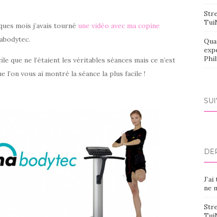
Stre
Tui
elques mois j’avais tourné
une vidéo avec ma copine
habodytec.
Qua
exp
Phi
cile que ne l’étaient les véritables séances mais ce n’est
l’on vous ai montré la séance la plus facile !
SU
DE
J’ai
ne m
Stre
Tui