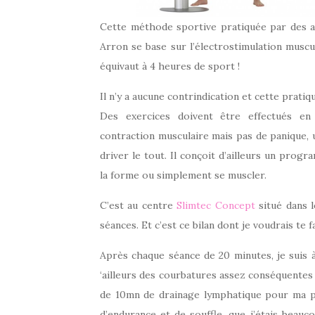
Cette méthode sportive pratiquée par des at
Arron se base sur l’électrostimulation musc
équivaut à 4 heures de sport !
Il n’y a aucune contrindication et cette prat
Des exercices doivent être effectués en 
contraction musculaire mais pas de panique, 
driver le tout. Il conçoit d’ailleurs un prog
la forme ou simplement se muscler.
C’est au centre
Slimtec Concept
situé dans 
séances. Et c’est ce bilan dont je voudrais te f
Après chaque séance de 20 minutes, je suis à b
‘ailleurs des courbatures assez conséquentes 
de 10mn de drainage lymphatique pour ma par
d’endurance et de souffle, que j’étais beauc