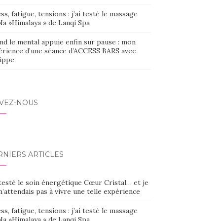
ss, fatigue, tensions : j’ai testé le massage
Na »Himalaya » de Lanqi Spa
nd le mental appuie enfin sur pause : mon
érience d’une séance d’ACCESS BARS avec
lippe
IVEZ-NOUS
RNIERS ARTICLES
 testé le soin énergétique Cœur Cristal… et je
’attendais pas à vivre une telle expérience
ss, fatigue, tensions : j’ai testé le massage
Na »Himalaya » de Lanqi Spa