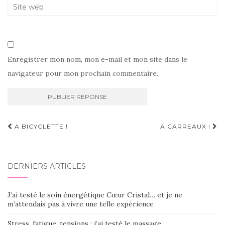
Enregistrer mon nom, mon e-mail et mon site dans le
navigateur pour mon prochain commentaire.
Navigation
A BICYCLETTE !
A CARREAUX !
d'article
DERNIERS ARTICLES
J’ai testé le soin énergétique Cœur Cristal… et je ne
m’attendais pas à vivre une telle expérience
Stress, fatigue, tensions : j’ai testé le massage