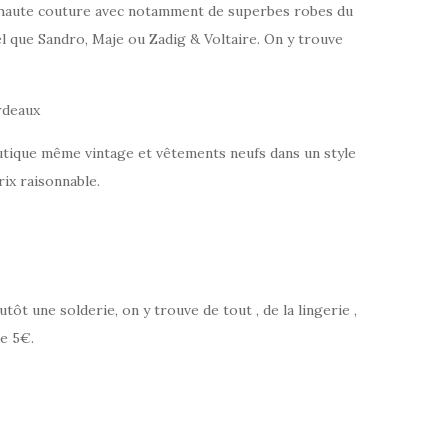
haute couture avec notamment de superbes robes du
l que Sandro, Maje ou Zadig & Voltaire. On y trouve
rdeaux
outique même vintage et vêtements neufs dans un style
rix raisonnable.
ôt une solderie, on y trouve de tout , de la lingerie ,
e 5€.