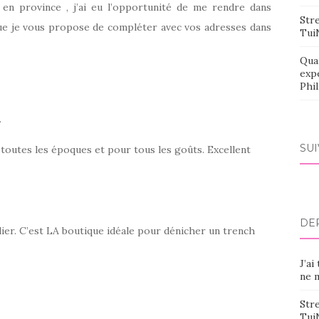
n province , j’ai eu l’opportunité de me rendre dans
Stre
que je vous propose de compléter avec vos adresses dans
Tui
Qua
exp
Phi
.
SU
 toutes les époques et pour tous les goûts. Excellent
DE
ier. C’est LA boutique idéale pour dénicher un trench
J’ai
ne m
Stre
Tui