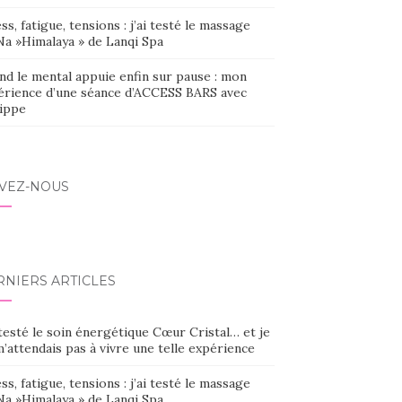
ss, fatigue, tensions : j’ai testé le massage
Na »Himalaya » de Lanqi Spa
nd le mental appuie enfin sur pause : mon
érience d’une séance d’ACCESS BARS avec
lippe
IVEZ-NOUS
RNIERS ARTICLES
 testé le soin énergétique Cœur Cristal… et je
’attendais pas à vivre une telle expérience
ss, fatigue, tensions : j’ai testé le massage
Na »Himalaya » de Lanqi Spa