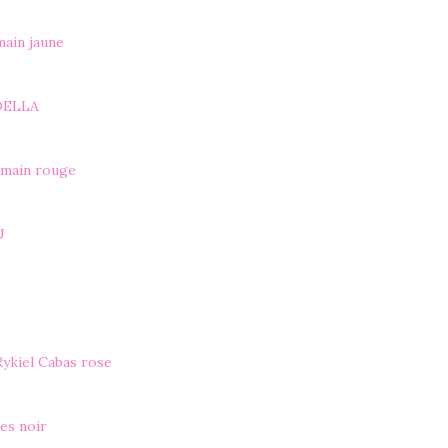
main jaune
 DELLA
 main rouge
U
Rykiel Cabas rose
es noir