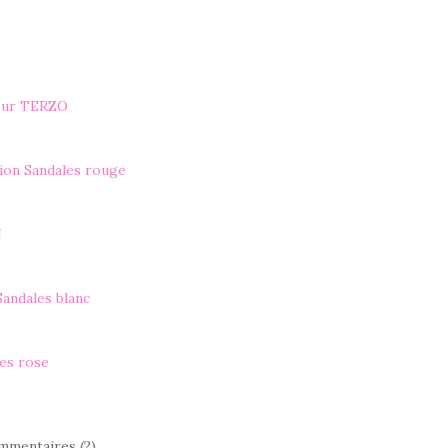
azur TERZO
tion Sandales rouge
N
andales blanc
es rose
mmentaires (2)