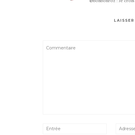
@bonbonroz : Je crois q
LAISSE