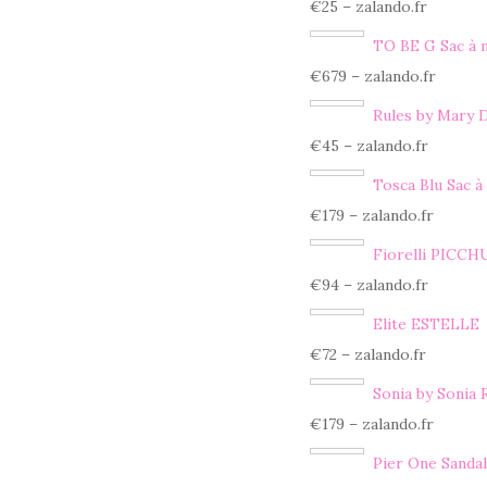
€25 – zalando.fr
TO BE G Sac à 
€679 – zalando.fr
Rules by Mary
€45 – zalando.fr
Tosca Blu Sac à
€179 – zalando.fr
Fiorelli PICCH
€94 – zalando.fr
Elite ESTELLE
€72 – zalando.fr
Sonia by Sonia 
€179 – zalando.fr
Pier One Sandal