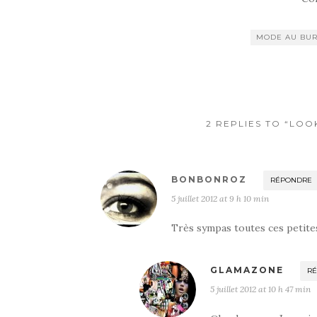
MODE AU BU
2 REPLIES TO “LO
BONBONROZ
RÉPONDRE
5 juillet 2012 at 9 h 10 min
Très sympas toutes ces petites
GLAMAZONE
R
5 juillet 2012 at 10 h 47 min