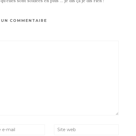
u’elles sont soldées en plus … je dis ça je dis rien !
R UN COMMENTAIRE