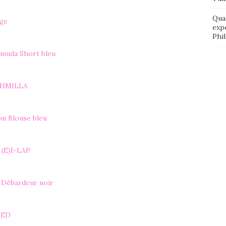
Qua
uge
exp
Phi
muda Short bleu
SHMILLA
ion Blouse bleu
(E)I-LAP
 Débardeur noir
EED