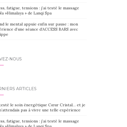
ss, fatigue, tensions : j’ai testé le massage
Na »Himalaya » de Lanqi Spa
nd le mental appuie enfin sur pause : mon
érience d’une séance d’ACCESS BARS avec
lippe
IVEZ-NOUS
RNIERS ARTICLES
 testé le soin énergétique Cœur Cristal… et je
’attendais pas à vivre une telle expérience
ss, fatigue, tensions : j’ai testé le massage
Na »Himalaya » de Lanqi Spa