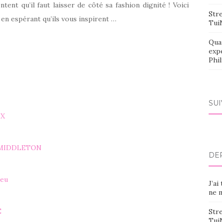
nt qu’il faut laisser de côté sa fashion dignité ! Voici
Stre
en espérant qu’ils vous inspirent …
Tui
Qua
exp
Phi
SU
NX
 MIDDLETON
DE
leu
J’ai
ne m
E
Stre
Tui