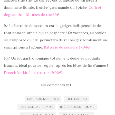
amateurs de thé. Le coffret est composé de variétés à
dominante florale, fruitée, gourmande ou épicée.
Coffret
dégustation 10 tubes de thé 39€
9/ La batterie de secours est le gadget indispensable de
tout nomade urbain qui se respecte ! En vacances, au boulot
ou n’importe ou elle permettra de recharger totalement un
smartphone à l’agonie.
Batterie de secours 17,04€
10/ Un kit gastronomique totalement dédié au produits
français, idéal pour se régaler après les fêtes de fin d’année !
French kit kitchen trotter 19,90€
No comments yet
CADEAUX NOEL 2015
IDÉE CADEAU
IDÉE CADEAU FEMME
IDÉE CADEAU HOMME
IDÉE CADEAU MIXTE
IDÉE CADEAU NOEL