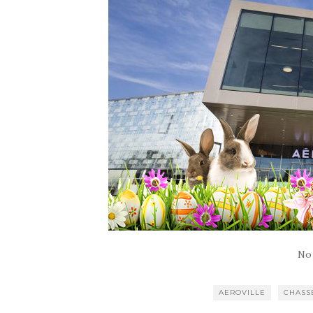
No
AEROVILLE
CHASS