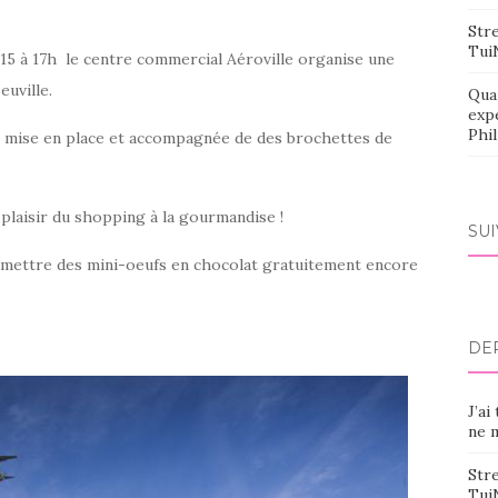
Stre
Tui
e 15 à 17h le centre commercial Aéroville organise une
euville.
Qua
exp
Phi
ra mise en place et accompagnée de des brochettes de
plaisir du shopping à la gourmandise !
SU
 remettre des mini-oeufs en chocolat gratuitement encore
DE
J’ai
ne m
Stre
Tui