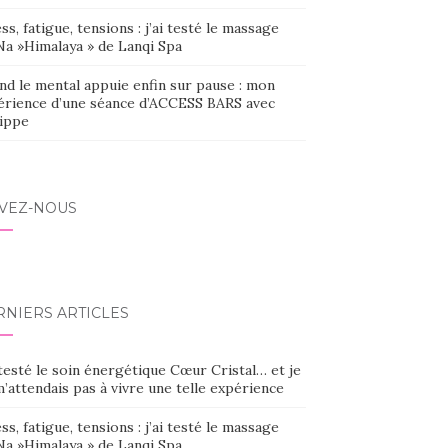
ss, fatigue, tensions : j’ai testé le massage
Na »Himalaya » de Lanqi Spa
nd le mental appuie enfin sur pause : mon
érience d’une séance d’ACCESS BARS avec
lippe
IVEZ-NOUS
RNIERS ARTICLES
 testé le soin énergétique Cœur Cristal… et je
’attendais pas à vivre une telle expérience
ss, fatigue, tensions : j’ai testé le massage
Na »Himalaya » de Lanqi Spa