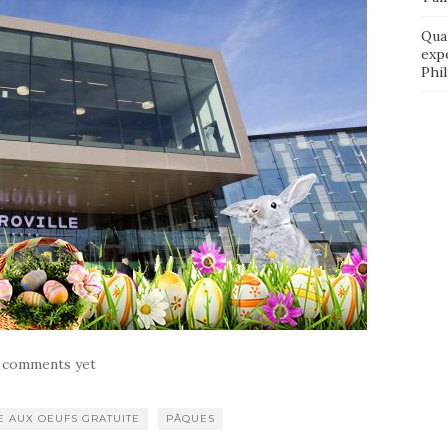
Qua
exp
Phi
 comments yet
E AUX OEUFS GRATUITE
PÂQUES