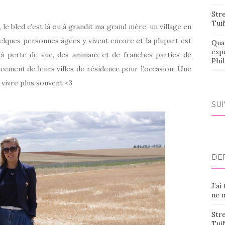
Stre
Tui
le bled c’est là ou à grandit ma grand mère, un village en
elques personnes âgées y vivent encore et la plupart est
Qua
exp
à perte de vue, des animaux et de franches parties de
Phi
acement de leurs villes de résidence pour l’occasion. Une
 vivre plus souvent <3
SU
DE
J’ai
ne m
Stre
Tui