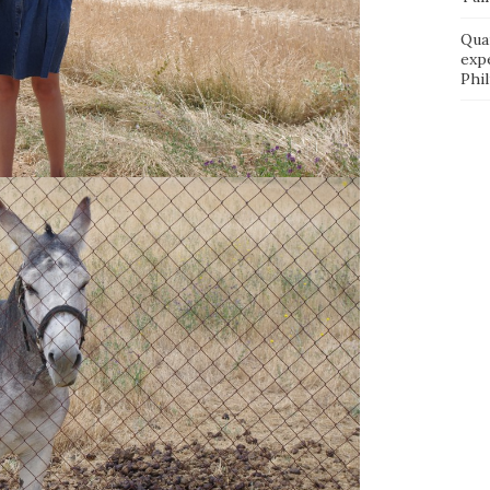
Qua
exp
Phi