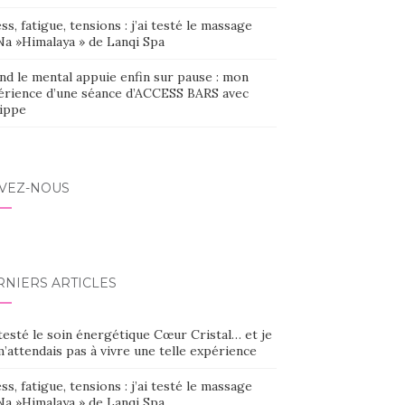
ss, fatigue, tensions : j’ai testé le massage
Na »Himalaya » de Lanqi Spa
nd le mental appuie enfin sur pause : mon
érience d’une séance d’ACCESS BARS avec
lippe
IVEZ-NOUS
RNIERS ARTICLES
 testé le soin énergétique Cœur Cristal… et je
’attendais pas à vivre une telle expérience
ss, fatigue, tensions : j’ai testé le massage
Na »Himalaya » de Lanqi Spa