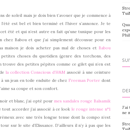
Stre
Tui
ons de soleil mais je dois bien t’avouer que je commence à
 l’été est bel et bien terminé et l’hiver s’annonce. Je te
Qua
exp
 cet été et qui n’est autre en fait qu’une tunique pour les
Phi
n chez Babou et que j’ai simplement décousue pour en
c ma maison je dois acheter pas mal de choses et
Babou
 petites choses du quotidien (genre des torchons, des
SU
n trouve des petites pépites comme ce gilet qui n’en est
 de
la collection Conscious d’H&M
associé à une ceinture
à un jean en toile enduite de chez
Freeman Porter
dont
’aime sa coupe et son confort.
DE
oir et blanc, j’ai opté pour
mes sandales rouge Balsamik
J’ai
re tout accorder j’ai associé à ce look
le rouge intense n°1
ne m
crémeux avec une très longue tenue dont la compo n’est
Stre
tour sur le site d’Elissance. D’ailleurs il n’y à pas que les
Tui