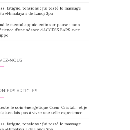
ss, fatigue, tensions : j’ai testé le massage
Na »Himalaya » de Lanqi Spa
nd le mental appuie enfin sur pause : mon
érience d’une séance d’ACCESS BARS avec
lippe
IVEZ-NOUS
RNIERS ARTICLES
 testé le soin énergétique Cœur Cristal… et je
’attendais pas à vivre une telle expérience
ss, fatigue, tensions : j’ai testé le massage
Na »Himalaya » de Lanqi Spa