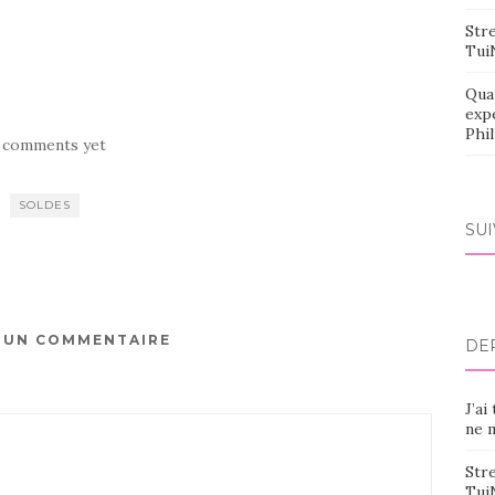
Stre
Tui
Qua
exp
Phi
 comments yet
SOLDES
SU
R UN COMMENTAIRE
DE
J’ai
ne m
Stre
Tui