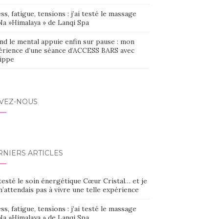
ss, fatigue, tensions : j’ai testé le massage
Na »Himalaya » de Lanqi Spa
nd le mental appuie enfin sur pause : mon
érience d’une séance d’ACCESS BARS avec
lippe
IVEZ-NOUS
RNIERS ARTICLES
 testé le soin énergétique Cœur Cristal… et je
’attendais pas à vivre une telle expérience
ss, fatigue, tensions : j’ai testé le massage
Na »Himalaya » de Lanqi Spa