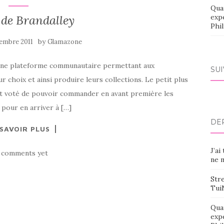
Qua
 de Brandalley
exp
Phi
by
embre 2011
Glamazone
b, une plateforme communautaire permettant aux
SU
r choix et ainsi produire leurs collections. Le petit plus
nt voté de pouvoir commander en avant première les
 pour en arriver à […]
DE
 SAVOIR PLUS
J’ai
 comments yet
ne m
Stre
Tui
Qua
exp