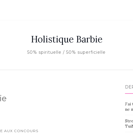
Holistique Barbie
50% spirituelle / 50% superficielle
DE
ie
J’ai
ne m
Stre
Tui
RE AUX CONCOURS