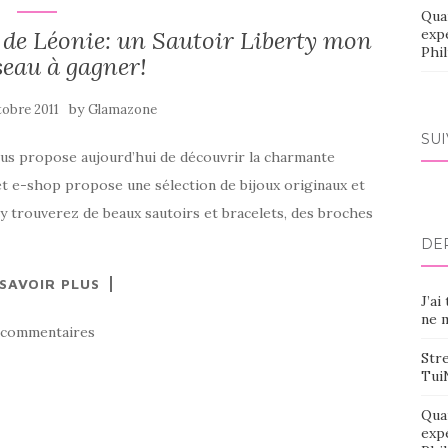
Qua
 de Léonie: un Sautoir Liberty mon
exp
Phi
seau à gagner!
by
tobre 2011
Glamazone
SU
vous propose aujourd’hui de découvrir la charmante
et e-shop propose une sélection de bijoux originaux et
s y trouverez de beaux sautoirs et bracelets, des broches
DE
 SAVOIR PLUS
J’ai
ne m
 commentaires
Stre
Tui
Qua
exp