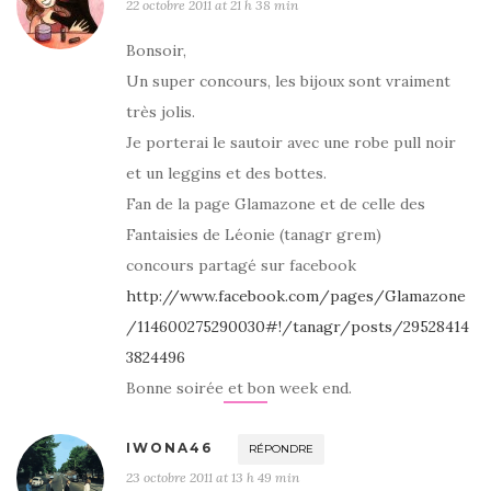
22 octobre 2011 at 21 h 38 min
Bonsoir,
Un super concours, les bijoux sont vraiment
très jolis.
Je porterai le sautoir avec une robe pull noir
et un leggins et des bottes.
Fan de la page Glamazone et de celle des
Fantaisies de Léonie (tanagr grem)
concours partagé sur facebook
http://www.facebook.com/pages/Glamazone
/114600275290030#!/tanagr/posts/29528414
3824496
Bonne soirée et bon week end.
IWONA46
RÉPONDRE
23 octobre 2011 at 13 h 49 min